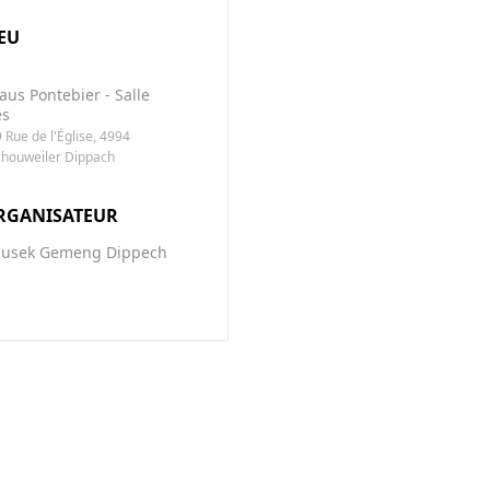
EU
aus Pontebier - Salle
es
 Rue de l'Église, 4994
chouweiler Dippach
RGANISATEUR
usek Gemeng Dippech