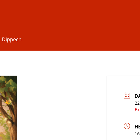
g Dippech
D
22
Ex
H
16