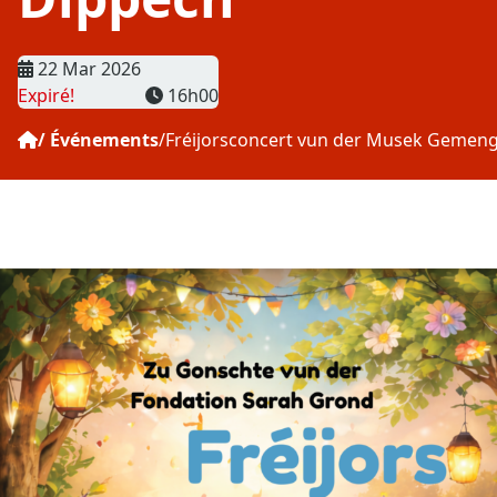
Date
22 Mar 2026
Heure
Expiré!
16h00
Événements
Fréijorsconcert vun der Musek Gemen