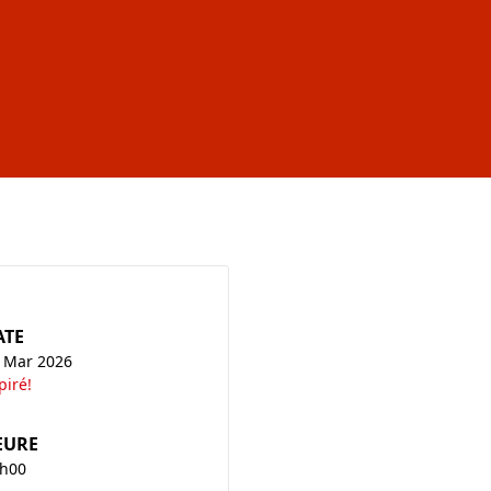
ATE
 Mar 2026
piré!
EURE
h00