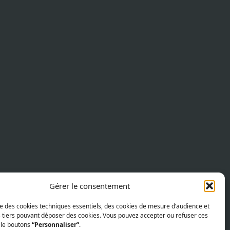
Gérer le consentement
ise des cookies techniques essentiels, des cookies de mesure d’audience et
s tiers pouvant déposer des cookies. Vous pouvez accepter ou refuser ces
 le boutons
“Personnaliser”
.