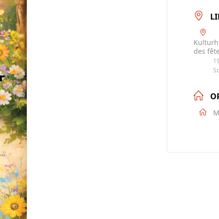
LI
Kulturh
des fêt
19
S
O
M