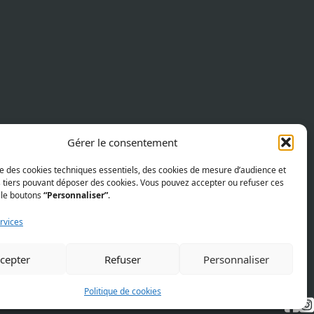
Gérer le consentement
ise des cookies techniques essentiels, des cookies de mesure d’audience et
s tiers pouvant déposer des cookies. Vous pouvez accepter ou refuser ces
 le boutons
“Personnaliser”
.
rvices
cepter
Refuser
Personnaliser
Politique de cookies
Sui
S