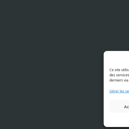
Ce site util
des service
derniers via
Gérer les se
Ac