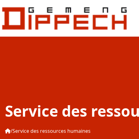
Aller au contenu principal
Aller à la recherche
Service des resso
Service des ressources humaines