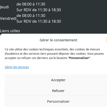
de 08:00 à 11:30
Jeudi
Sur RDV de 11:30 à 18:30
de 08:00 à 11:30
Vendredi
Sur RDV de 11:30 à 18:30
Liens utiles
Aspects légaux
Gérer le consentement
Politique de cookies (UE)
Mentions légales
Ce site utilise des cookies techniques essentiels, des cookies de mesure
Déclaration d’accessibilité
d’audience et des services tiers pouvant déposer des cookies. Vous pouvez
accepter ou refuser ces derniers via le boutons
“Personnaliser”
.
Sui
S
© 2026 Dippach, Tous droits réservés.
Gérer les services
Accepter
Refuser
Personnaliser