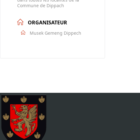
Commune de Dippach
ORGANISATEUR
Musek Gemeng Dippech