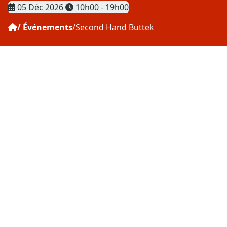
Date
Heure
05 Déc 2026
10h00 - 19h00
Événements
Second Hand Buttek