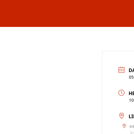
D
05
H
10
LI
44
L