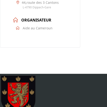
44,route des 3 Cantons
L-4790 Dippach-Gare
ORGANISATEUR
Aide au Cameroun