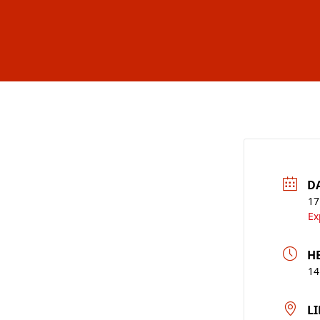
D
17
Ex
H
14
LI