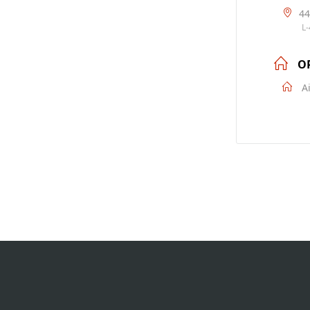
44
L
O
A