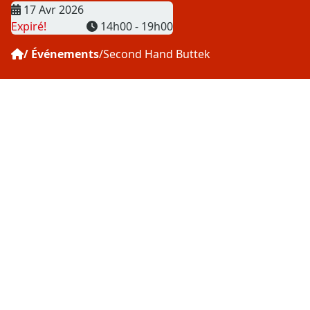
Date
17 Avr 2026
Heure
Expiré!
14h00 - 19h00
Événements
Second Hand Buttek