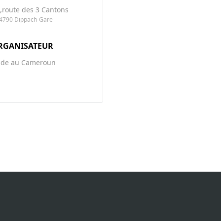
,route des 3 Cantons
-4790 Dippach-Gare
RGANISATEUR
ide au Cameroun