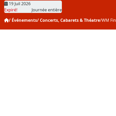
Date
19 Juil 2026
Expiré!
Journée entière
Événements
Concerts, Cabarets & Théatre
WM Fina