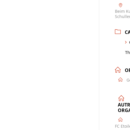
Beim Ku
Schulle
C
Th
O
G
AUTR
ORGA
FC Etoi