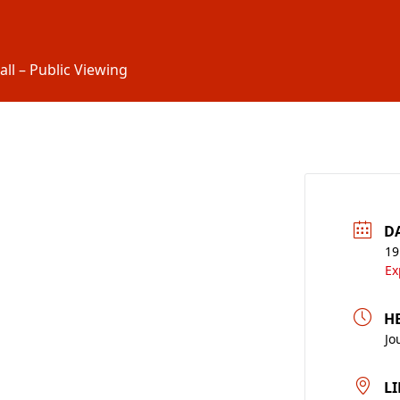
ll – Public Viewing
D
19
Ex
H
Jo
LI