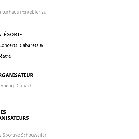
lturhaus Pontebier zu
r
ATÉGORIE
Concerts, Cabarets &
éatre
RGANISATEUR
emeng Dippach
ES
NISATEURS
le Sportive Schouweiler