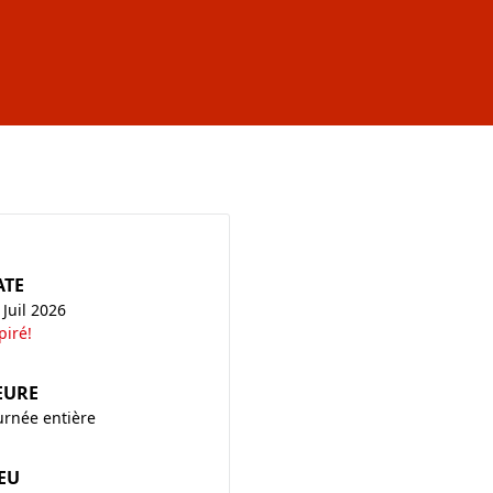
ATE
 Juil 2026
piré!
EURE
urnée entière
EU