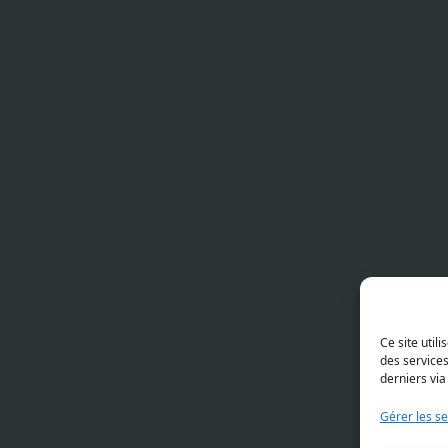
Ce site util
des service
derniers via
Gérer les se