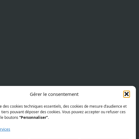
Gérer le consentement
ise des cookies techniques essentiels, des cookies de mesure d’audience et
s tiers pouvant déposer des cookies. Vous pouvez accepter ou refuser ces
 le boutons
“Personnaliser”
.
rvices