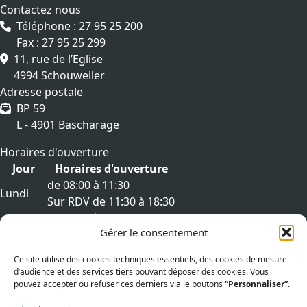
Contactez nous
Téléphone : 27 95 25 200
Fax : 27 95 25 299
11, rue de l’Eglise
4994 Schouweiler
Adresse postale
BP 59
L - 4901 Bascharage
Horaires d'ouverture
Jour
Horaires d'ouverture
de 08:00 à 11:30
Lundi
Sur RDV de 11:30 à 18:30
de 08:00 à 11:30
Mardi
Gérer le consentement
Sur RDV de 11:30 à 18:30
de 08:00 à 11:30
Mercredi
Ce site utilise des cookies techniques essentiels, des cookies de mesure
Sur RDV de 11:30 à 18:30
d’audience et des services tiers pouvant déposer des cookies. Vous
de 08:00 à 11:30
pouvez accepter ou refuser ces derniers via le boutons
“Personnaliser”
.
Jeudi
Sur RDV de 11:30 à 18:30