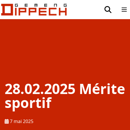
Aller au contenu principal
Aller à la recherche
toggle sea
Op
28.02.2025 Mérite
sportif
Publié le :
7 mai 2025