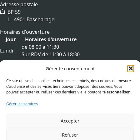
Adresse postale
BP 59
L - 4901 Bascharage
Horaires d'ouverture
Jour
Horaires d'ouverture
de 08:00 à 11:30
Lundi
Sur RDV de 11:30 à 18:30
de 08:00 à 11:30
Mardi
Gérer le consentement
Sur RDV de 11:30 à 18:30
de 08:00 à 11:30
Mercredi
Ce site utilise des cookies techniques essentiels, des cookies de mesure
Sur RDV de 11:30 à 18:30
d’audience et des services tiers pouvant déposer des cookies. Vous
de 08:00 à 11:30
pouvez accepter ou refuser ces derniers via le boutons
“Personnaliser”
.
Jeudi
Sur RDV de 11:30 à 18:30
Gérer les services
de 08:00 à 11:30
Vendredi
Sur RDV de 11:30 à 18:30
Accepter
Liens utiles
Aspects légaux
Refuser