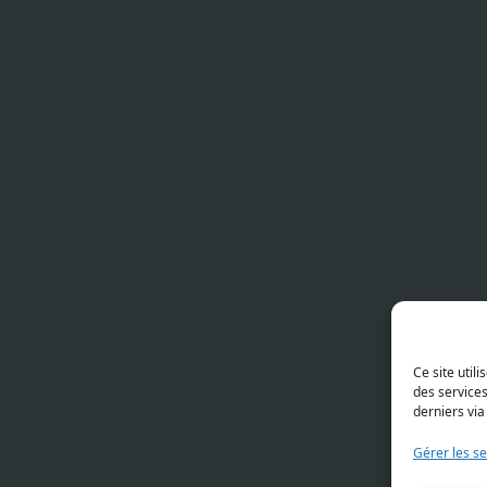
Ce site util
des service
derniers via
Gérer les se