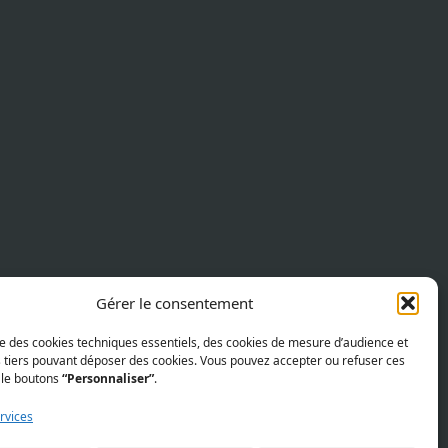
Gérer le consentement
ise des cookies techniques essentiels, des cookies de mesure d’audience et
s tiers pouvant déposer des cookies. Vous pouvez accepter ou refuser ces
 le boutons
“Personnaliser”
.
rvices