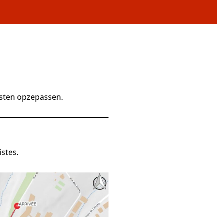
isten opzepassen.
istes.