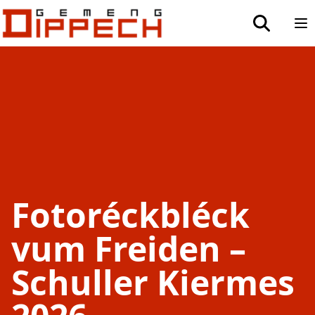
Aller au contenu principal
Aller à la recherche
toggle sea
Op
Fotoréckbléck
vum Freiden –
Schuller Kiermes