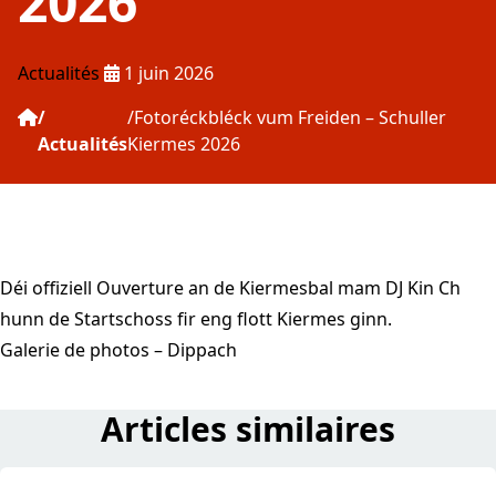
2026
Publié le :
Actualités
1 juin 2026
Fotoréckbléck vum Freiden – Schuller
Actualités
Kiermes 2026
Déi offiziell Ouverture an de Kiermesbal mam DJ
Kin Ch
hunn de Startschoss fir eng flott Kiermes ginn.
Galerie de photos – Dippach
Articles similaires
read Avis au public: travaux – route de Longwy