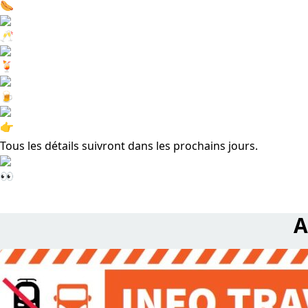
Tous les détails suivront dans les prochains jours.
A
read Info Travaux de CFL