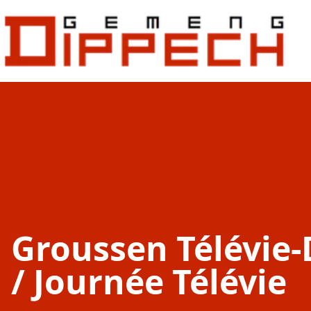
Aller au contenu principal
Aller à la recherche
Groussen Télévie
/ Journée Télévie