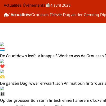
Publié le :
Actualités
Événements
4 avril 2025
Actualités
Groussen Télévie-Dag an der Gemeng Dipp
De Countdown leeft. A knapps 3 Wochen ass de
Groussen 
De ganzen Dag iwwer erwaart Iech Animatioun fir Grouss a 
Op der grousser Bün stinn fir Iech ënnert anerem d’Luxe