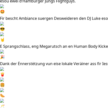
esou ewéi d’Hamburger Jungs
Flightguys
.
Fir bescht Ambiance suergen Desweideren den
DJ Luke
eso
E Sprangschlass, eng Megarutsch an en Human Body Kicke
Dank der Ënnerstëtzung vun eise lokale Veräiner ass fir I