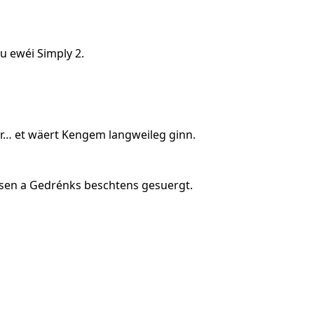
u ewéi
Simply 2
.
r… et wäert Kengem langweileg ginn.
essen a Gedrénks beschtens gesuergt.