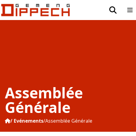
Aller au contenu principal
Aller à la recherche
toggle sea
Op
Assemblée
Générale
Evénements
Assemblée Générale