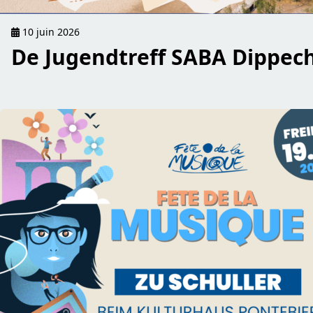
10 juin 2026
De Jugendtreff SABA Dippech
read Fête de la Musique beim Kulturhaus Pontebier (19/06)