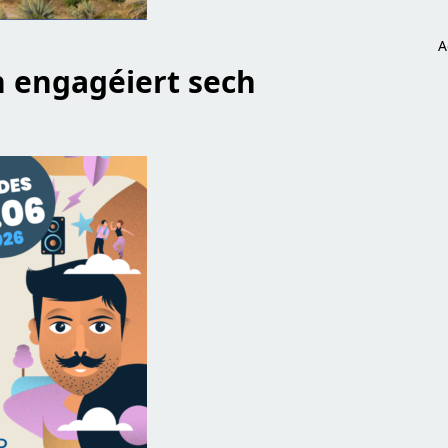
A
 engagéiert sech