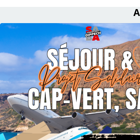
A
read De Jugendtreff SABA Dippech engagéiert sech