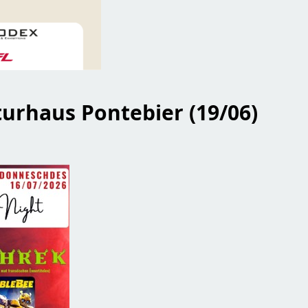
turhaus Pontebier (19/06)
geet😎