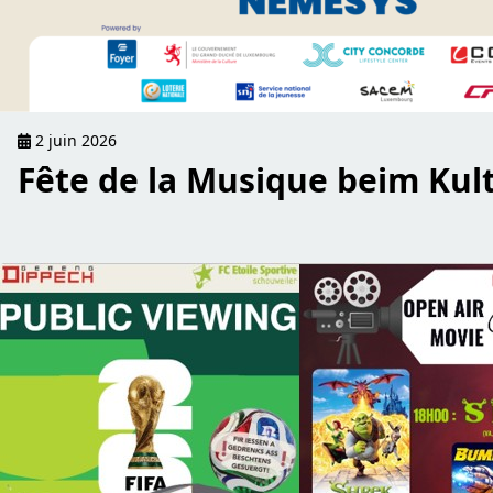
2 juin 2026
Fête de la Musique beim Kul
read Eng Woch volle Programm, éier et an d’Summerpaus 