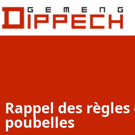
Aller au contenu principal
Aller à la recherche
Rappel des règles
poubelles