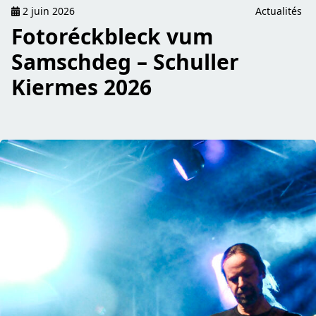
2 juin 2026
Actualités
Fotoréckbleck vum
Samschdeg – Schuller
Kiermes 2026
read Réckbléck op de « Rock um Bur »