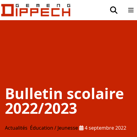
Aller au contenu principal
Aller à la recherche
toggle sea
Op
Bulletin scolaire
2022/2023
Publié le :
Actualités
Éducation / Jeunesse
4 septembre 2022