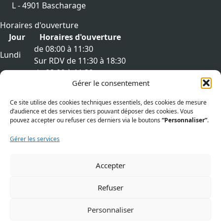
L - 4901 Bascharage
Horaires d'ouverture
Jour
Horaires d'ouverture
de 08:00 à 11:30
Lundi
Sur RDV de 11:30 à 18:30
de 08:00 à 11:30
Mardi
Gérer le consentement
Sur RDV de 11:30 à 18:30
de 08:00 à 11:30
Mercredi
Ce site utilise des cookies techniques essentiels, des cookies de mesure
Sur RDV de 11:30 à 18:30
d’audience et des services tiers pouvant déposer des cookies. Vous
de 08:00 à 11:30
pouvez accepter ou refuser ces derniers via le boutons
“Personnaliser”
.
Jeudi
Sur RDV de 11:30 à 18:30
Gérer les services
de 08:00 à 11:30
Vendredi
Sur RDV de 11:30 à 18:30
Accepter
Liens utiles
Aspects légaux
Refuser
Politique de cookies (UE)
Personnaliser
Mentions légales