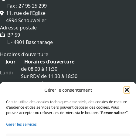
Fax : 27 95 25 299
11, rue de l’Eglise
4994 Schouweiler
Adresse postale
BP 59
L - 4901 Bascharage
Horaires d'ouverture
Jour
Horaires d'ouverture
de 08:00 à 11:30
Lundi
Sur RDV de 11:30 à 18:30
de 08:00 à 11:30
Mardi
Gérer le consentement
Sur RDV de 11:30 à 18:30
de 08:00 à 11:30
Mercredi
Ce site utilise des cookies techniques essentiels, des cookies de mesure
Sur RDV de 11:30 à 18:30
d’audience et des services tiers pouvant déposer des cookies. Vous
de 08:00 à 11:30
pouvez accepter ou refuser ces derniers via le boutons
“Personnaliser”
.
Jeudi
Sur RDV de 11:30 à 18:30
Gérer les services
de 08:00 à 11:30
Vendredi
Sur RDV de 11:30 à 18:30