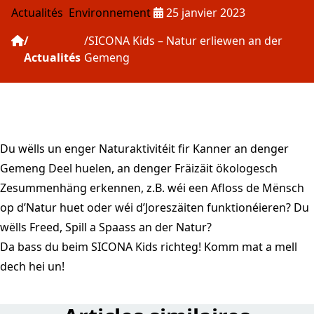
Publié le :
Actualités
Environnement
25 janvier 2023
SICONA Kids – Natur erliewen an der
Actualités
Gemeng
Du wëlls un enger Naturaktivitéit fir Kanner an denger
Gemeng Deel huelen, an denger Fräizäit ökologesch
Zesummenhäng erkennen, z.B. wéi een Afloss de Mënsch
op d’Natur huet oder wéi d’Joreszäiten funktionéieren? Du
wëlls Freed, Spill a Spaass an der Natur?
Da bass du beim SICONA Kids richteg! Komm mat a mell
dech
hei
un!