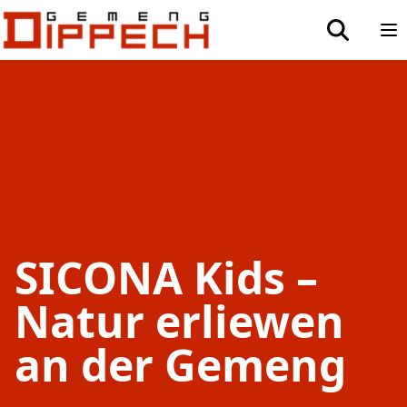
Aller au contenu principal
Aller à la recherche
toggle sea
Op
SICONA Kids –
Natur erliewen
an der Gemeng