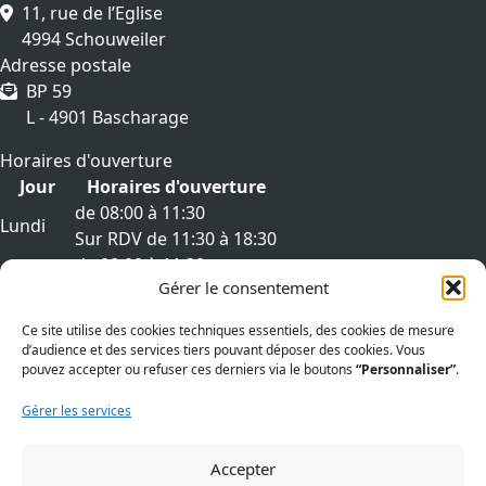
11, rue de l’Eglise
4994 Schouweiler
Adresse postale
BP 59
L - 4901 Bascharage
Horaires d'ouverture
Jour
Horaires d'ouverture
de 08:00 à 11:30
Lundi
Sur RDV de 11:30 à 18:30
de 08:00 à 11:30
Mardi
Gérer le consentement
Sur RDV de 11:30 à 18:30
de 08:00 à 11:30
Mercredi
Ce site utilise des cookies techniques essentiels, des cookies de mesure
Sur RDV de 11:30 à 18:30
d’audience et des services tiers pouvant déposer des cookies. Vous
de 08:00 à 11:30
pouvez accepter ou refuser ces derniers via le boutons
“Personnaliser”
.
Jeudi
Sur RDV de 11:30 à 18:30
Gérer les services
de 08:00 à 11:30
Vendredi
Sur RDV de 11:30 à 18:30
Accepter