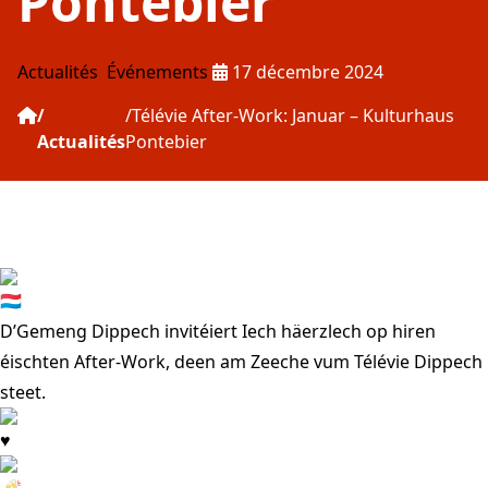
Pontebier
Publié le :
Actualités
Événements
17 décembre 2024
Télévie After-Work: Januar – Kulturhaus
Actualités
Pontebier
D’Gemeng Dippech invitéiert Iech häerzlech op hiren
éischten After-Work, deen am Zeeche vum
Télévie Dippech
steet.