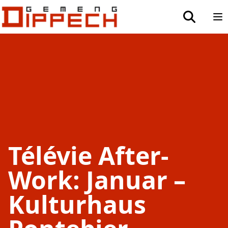
Aller au contenu principal
Aller à la recherche
toggle sea
Op
Télévie After-
Work: Januar –
Kulturhaus