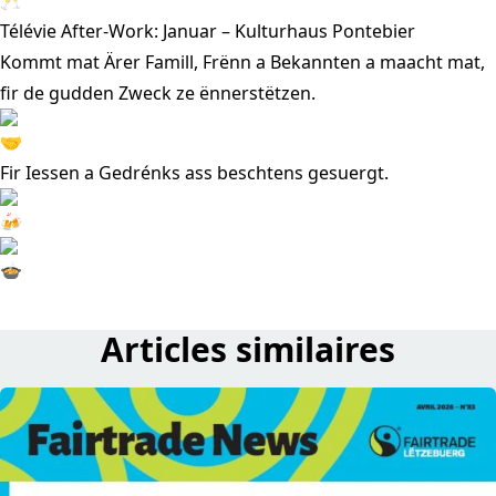
Télévie After-Work: Januar – Kulturhaus Pontebier
Kommt mat Ärer Famill, Frënn a Bekannten a maacht mat,
fir de gudden Zweck ze ënnerstëtzen.
Fir Iessen a Gedrénks ass beschtens gesuergt.
Articles similaires
read Fairtrade News – Abrëll 2026