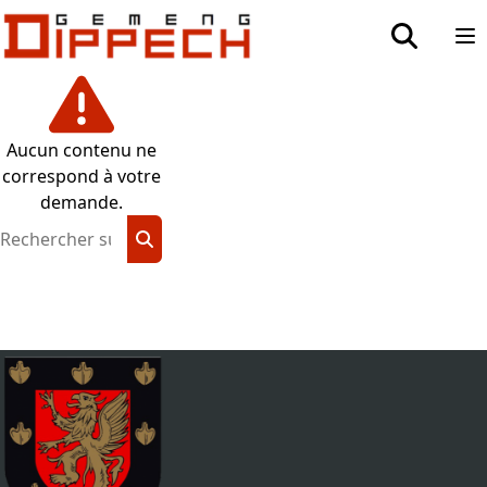
Aller au contenu principal
Aller à la recherche
toggle sea
Op
Aucun contenu ne
correspond à votre
demande.
Rechercher sur ce site
Rechercher sur ce site