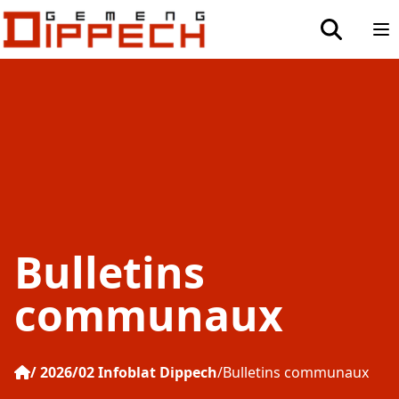
Aller au contenu principal
Aller à la recherche
toggle sea
Op
Bulletins
communaux
2026/02 Infoblat Dippech
Bulletins communaux