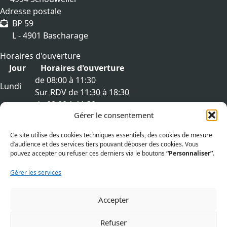
Adresse postale
BP 59
L - 4901 Bascharage
Horaires d'ouverture
Jour
Horaires d'ouverture
de 08:00 à 11:30
Lundi
Sur RDV de 11:30 à 18:30
de 08:00 à 11:30
Mardi
Gérer le consentement
Sur RDV de 11:30 à 18:30
de 08:00 à 11:30
Mercredi
Ce site utilise des cookies techniques essentiels, des cookies de mesure
Sur RDV de 11:30 à 18:30
d’audience et des services tiers pouvant déposer des cookies. Vous
de 08:00 à 11:30
pouvez accepter ou refuser ces derniers via le boutons
“Personnaliser”
.
Jeudi
Sur RDV de 11:30 à 18:30
Gérer les services
de 08:00 à 11:30
Vendredi
Sur RDV de 11:30 à 18:30
Accepter
Liens utiles
Aspects légaux
Refuser