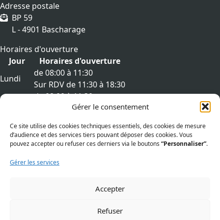
Adresse postale
BP 59
L - 4901 Bascharage
Horaires d'ouverture
Jour
Horaires d'ouverture
de 08:00 à 11:30
Lundi
Sur RDV de 11:30 à 18:30
de 08:00 à 11:30
Mardi
Gérer le consentement
Sur RDV de 11:30 à 18:30
de 08:00 à 11:30
Mercredi
Ce site utilise des cookies techniques essentiels, des cookies de mesure
Sur RDV de 11:30 à 18:30
d’audience et des services tiers pouvant déposer des cookies. Vous
de 08:00 à 11:30
pouvez accepter ou refuser ces derniers via le boutons
“Personnaliser”
.
Jeudi
Sur RDV de 11:30 à 18:30
Gérer les services
de 08:00 à 11:30
Vendredi
Sur RDV de 11:30 à 18:30
Accepter
Liens utiles
Aspects légaux
Refuser