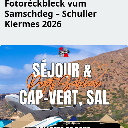
Fotoréckbleck vum
Samschdeg – Schuller
Kiermes 2026
read De Jugendtreff SABA Dippech engagéiert sech