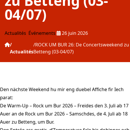
zu Betteng (03-
04/07)
Publié le :
Actualités
Événements
26 juin 2026
ROCK UM BUR 26: De Concertsweekend zu
Actualités
Betteng (03-04/07)
Den nächste Weekend hu mir eng duebel Affiche fir Iech
parat:
De Warm-Up – Rock um Bur 2026
– Freides den 3. Juli ab 17
Auer an de
Rock um Bur 2026
– Samschdes, de 4. Juli ab 18
Auer zu Betteng, um Bur.