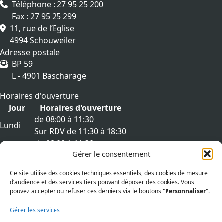
Téléphone : 27 95 25 200
Fax : 27 95 25 299
11, rue de l’Eglise
4994 Schouweiler
Adresse postale
BP 59
L - 4901 Bascharage
Horaires d'ouverture
Jour
Horaires d'ouverture
de 08:00 à 11:30
Lundi
Sur RDV de 11:30 à 18:30
de 08:00 à 11:30
Mardi
Gérer le consentement
Sur RDV de 11:30 à 18:30
de 08:00 à 11:30
Mercredi
Ce site utilise des cookies techniques essentiels, des cookies de mesure
Sur RDV de 11:30 à 18:30
d’audience et des services tiers pouvant déposer des cookies. Vous
de 08:00 à 11:30
pouvez accepter ou refuser ces derniers via le boutons
“Personnaliser”
.
Jeudi
Sur RDV de 11:30 à 18:30
Gérer les services
de 08:00 à 11:30
Vendredi