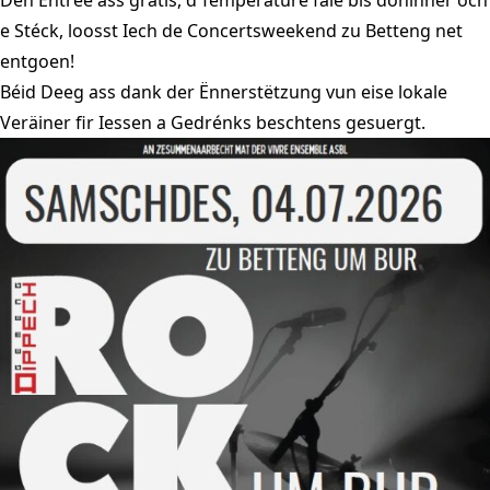
Den Entrée ass gratis, d’Temperature fale bis dohinner och
e Stéck, loosst Iech de Concertsweekend zu Betteng net
entgoen!
Béid Deeg ass dank der Ënnerstëtzung vun eise lokale
Veräiner fir Iessen a Gedrénks beschtens gesuergt.