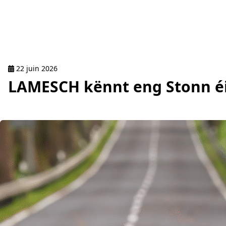
22 juin 2026
LAMESCH kënnt eng Stonn é
read Sens unique : N5 de Bertrange à Dippach