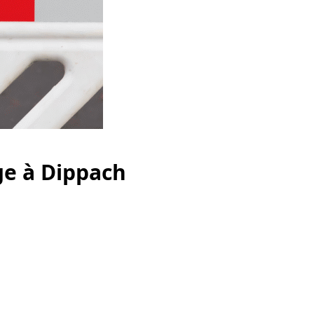
ge à Dippach
Dippech