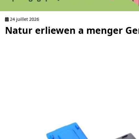
24 juillet 2026
Natur erliewen a menger G
read LAMESCH kënnt eng Stonn éischter