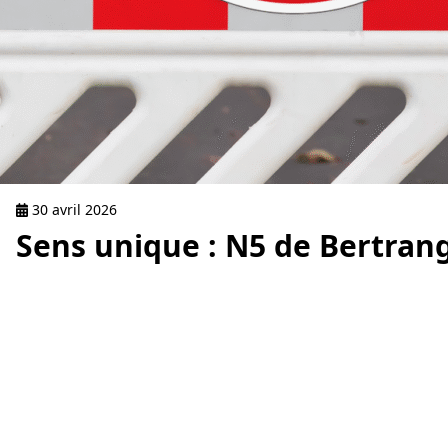
30 avril 2026
Sens unique : N5 de Bertran
read Transporter am Kader vum Bau vun der Wandmillen 