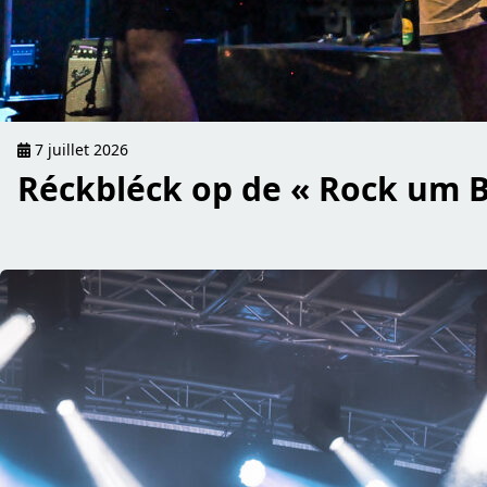
7 juillet 2026
Réckbléck op de « Rock um B
read Fotoréckbleck vum Samschdeg – Schuller Kiermes 20