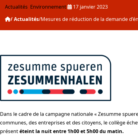
Publié le :
Actualités
Environnement
17 janvier 2023
Actualités
Mesures de réduction de la demande d’éne
Dans le cadre de la campagne nationale « Zesumme spueren
communes, des entreprises et des citoyens, le collège échev
présent
éteint la nuit entre 1h00 et 5h00 du matin.