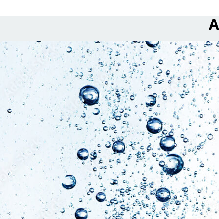
A
read Restriktioune fir de Waasserverbrauch sinn opgehue