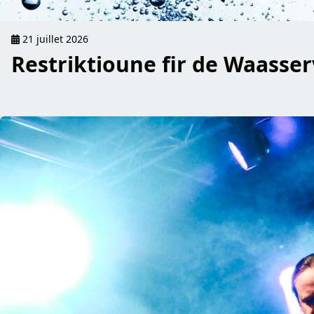
21 juillet 2026
Restriktioune fir de Waass
read Réckbléck op de « Rock um Bur »