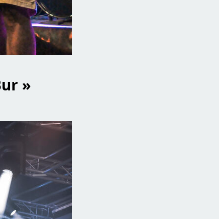
ur »
26