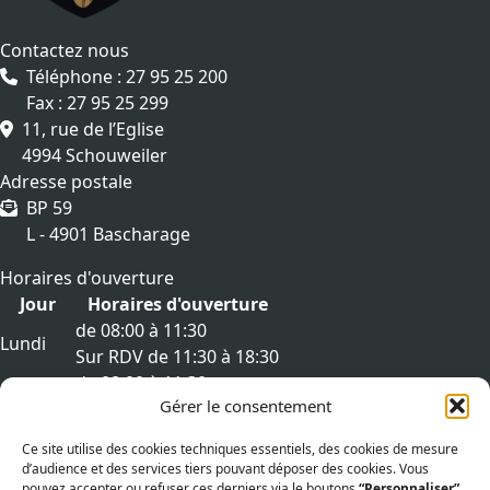
Contactez nous
Téléphone : 27 95 25 200
Fax : 27 95 25 299
11, rue de l’Eglise
4994 Schouweiler
Adresse postale
BP 59
L - 4901 Bascharage
Horaires d'ouverture
Jour
Horaires d'ouverture
de 08:00 à 11:30
Lundi
Sur RDV de 11:30 à 18:30
de 08:00 à 11:30
Mardi
Gérer le consentement
Sur RDV de 11:30 à 18:30
de 08:00 à 11:30
Mercredi
Ce site utilise des cookies techniques essentiels, des cookies de mesure
Sur RDV de 11:30 à 18:30
d’audience et des services tiers pouvant déposer des cookies. Vous
de 08:00 à 11:30
pouvez accepter ou refuser ces derniers via le boutons
“Personnaliser”
.