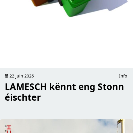
22 juin 2026
Info
LAMESCH kënnt eng Stonn
éischter
read UPDATE: De Virowend Nationalfeierdag mat Cool Feet