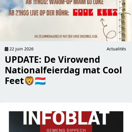
22 juin 2026
Actualités
UPDATE: De Virowend
Nationalfeierdag mat Cool
Feet🦁🇱🇺
read 2. Infoblat fir 2026