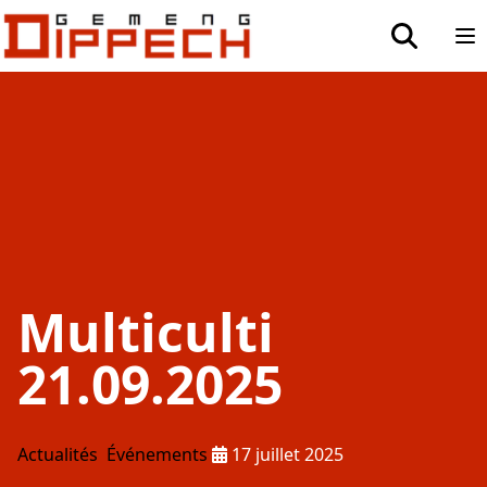
Aller au contenu principal
Aller à la recherche
toggle sea
Op
Multiculti
21.09.2025
Publié le :
Actualités
Événements
17 juillet 2025