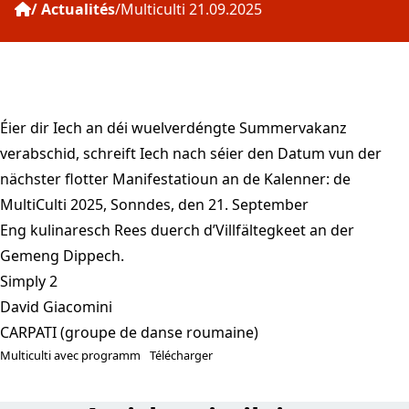
Actualités
Multiculti 21.09.2025
Éier dir Iech an déi wuelverdéngte Summervakanz
verabschid, schreift Iech nach séier den Datum vun der
nächster flotter Manifestatioun an de Kalenner: de
MultiCulti 2025
, Sonndes, den 21. September
Eng kulinaresch Rees duerch d’Villfältegkeet an der
Gemeng Dippech.
Simply 2
David Giacomini
CARPATI (groupe de danse roumaine)
Multiculti avec programm
Télécharger