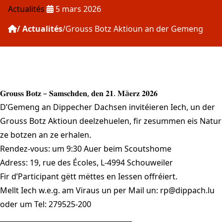
Publié le :
Actualités
5 mars 2026
Actualités
Grouss Botz Aktioun an der Gemeng
𝐆𝐫𝐨𝐮𝐬𝐬 𝐁𝐨𝐭𝐳 – 𝐒𝐚𝐦𝐬𝐜𝐡𝐝𝐞𝐧, 𝐝𝐞𝐧 𝟐𝟏. 𝐌ä𝐞𝐫𝐳 𝟐𝟎𝟐𝟔
D’Gemeng an
Dippecher Dachsen
invitéieren Iech, un der
Grouss Botz Aktioun deelzehuelen, fir zesummen eis Natur
ze botzen an ze erhalen.
Rendez-vous: um 9:30 Auer beim Scoutshome
Adress: 19, rue des Écoles, L-4994 Schouweiler
Fir d’Participant gëtt mëttes en Iessen offréiert.
Mellt Iech w.e.g. am Viraus un per Mail un: rp@dippach.lu
oder um Tel: 279525-200
______________________________________