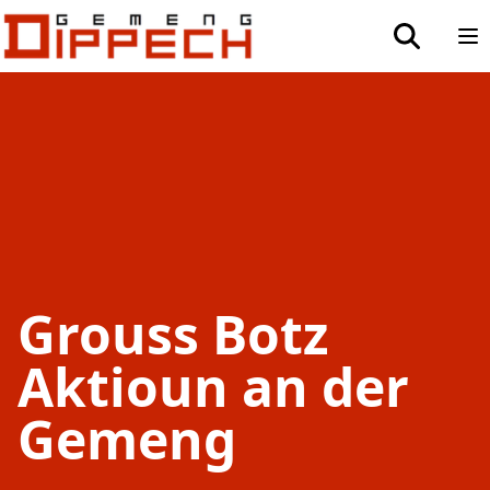
Aller au contenu principal
Aller à la recherche
toggle sea
Op
Grouss Botz
Aktioun an der
Gemeng