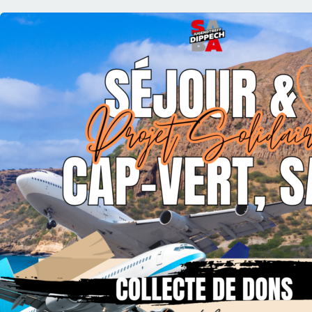
read De Jugendtreff SABA Dippech engagéiert sech