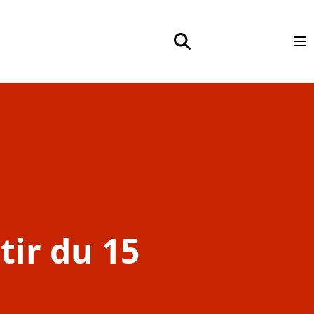
toggle search form
Op
tir du 15